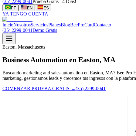
(35) 2299-0041
Prueba Gratis 14 Dias!
PT
EN
ES
YA TENGO CUENTA
Inicio
Nosotros
Servicios
Planes
Blog
BeeProCard
Contacto
(35) 2299-0041
Demo Gratis
Easton, Massachusetts
Business Automation en Easton, MA
Buscando marketing and sales automation en Easton, MA? Bee Pro Hub
marketing, gestionamos leads y crecemos tus ingresos con la plataf
COMENZAR PRUEBA GRATIS
→
(35) 2299-0041