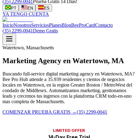
(35) 2299-0041
Prueba Gratis 14 Dias!
PT
EN
ES
YA TENGO CUENTA
Inicio
Nosotros
Servicios
Planes
Blog
BeeProCard
Contacto
(35) 2299-0041
Demo Gratis
Watertown, Massachusetts
Marketing Agency en Watertown, MA
Buscando full-service digital marketing agency en Watertown, MA?
Bee Pro Hub atiende a 35.939 residentes y cientos de negocios
locales en Watertown, en la region Greater Boston / MetroWest del
condado de Middlesex. Automatizamos marketing, gestionamos
leads y crecemos tus ingresos con la plataforma CRM todo-en-uno
mas completa de Massachusetts.
COMENZAR PRUEBA GRATIS
→
(35) 2299-0041