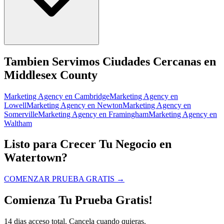
Tambien Servimos Ciudades Cercanas en
Middlesex County
Marketing Agency
en
Cambridge
Marketing Agency
en
Lowell
Marketing Agency
en
Newton
Marketing Agency
en
Somerville
Marketing Agency
en
Framingham
Marketing Agency
en
Waltham
Listo para Crecer Tu Negocio en
Watertown?
COMENZAR PRUEBA GRATIS
→
Comienza Tu Prueba Gratis!
14 dias acceso total. Cancela cuando quieras.