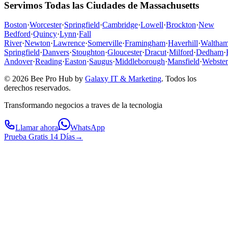
Servimos Todas las Ciudades de Massachusetts
Boston
·
Worcester
·
Springfield
·
Cambridge
·
Lowell
·
Brockton
·
New
Bedford
·
Quincy
·
Lynn
·
Fall
River
·
Newton
·
Lawrence
·
Somerville
·
Framingham
·
Haverhill
·
Waltha
Springfield
·
Danvers
·
Stoughton
·
Gloucester
·
Dracut
·
Milford
·
Dedham
·
Andover
·
Reading
·
Easton
·
Saugus
·
Middleborough
·
Mansfield
·
Webster
© 2026 Bee Pro Hub by
Galaxy IT & Marketing
.
Todos los
derechos reservados.
Transformando negocios a traves de la tecnologia
Llamar ahora
WhatsApp
Prueba Gratis 14 Días
→