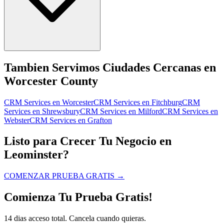
Tambien Servimos Ciudades Cercanas en
Worcester County
CRM Services
en
Worcester
CRM Services
en
Fitchburg
CRM
Services
en
Shrewsbury
CRM Services
en
Milford
CRM Services
en
Webster
CRM Services
en
Grafton
Listo para Crecer Tu Negocio en
Leominster?
COMENZAR PRUEBA GRATIS
→
Comienza Tu Prueba Gratis!
14 dias acceso total. Cancela cuando quieras.