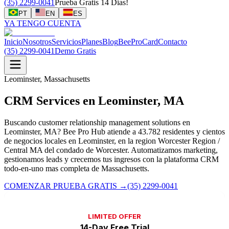
(35) 2299-0041
Prueba Gratis 14 Dias!
PT
EN
ES
YA TENGO CUENTA
Inicio
Nosotros
Servicios
Planes
Blog
BeeProCard
Contacto
(35) 2299-0041
Demo Gratis
Leominster, Massachusetts
CRM Services en Leominster, MA
Buscando customer relationship management solutions en
Leominster, MA? Bee Pro Hub atiende a 43.782 residentes y cientos
de negocios locales en Leominster, en la region Worcester Region /
Central MA del condado de Worcester. Automatizamos marketing,
gestionamos leads y crecemos tus ingresos con la plataforma CRM
todo-en-uno mas completa de Massachusetts.
COMENZAR PRUEBA GRATIS
→
(35) 2299-0041