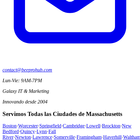
contact@beeprohub.com
Lun-Vie: 9AM-7PM
Galaxy IT & Marketing
Innovando desde 2004
Servimos Todas las Ciudades de Massachusetts
Boston
·
Worcester
·
Springfield
·
Cambridge
·
Lowell
·
Brockton
·
New
Bedford
·
Quincy
·
Lynn
·
Fall
River
·
Newton
·
Lawrence
·
Somerville
·
Framingham
·
Haverhill
·
Waltha