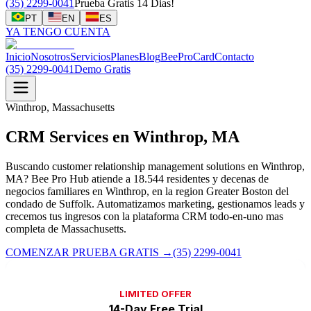
(35) 2299-0041
Prueba Gratis 14 Dias!
PT
EN
ES
YA TENGO CUENTA
Inicio
Nosotros
Servicios
Planes
Blog
BeeProCard
Contacto
(35) 2299-0041
Demo Gratis
Winthrop, Massachusetts
CRM Services en Winthrop, MA
Buscando customer relationship management solutions en Winthrop,
MA? Bee Pro Hub atiende a 18.544 residentes y decenas de
negocios familiares en Winthrop, en la region Greater Boston del
condado de Suffolk. Automatizamos marketing, gestionamos leads y
crecemos tus ingresos con la plataforma CRM todo-en-uno mas
completa de Massachusetts.
COMENZAR PRUEBA GRATIS
→
(35) 2299-0041