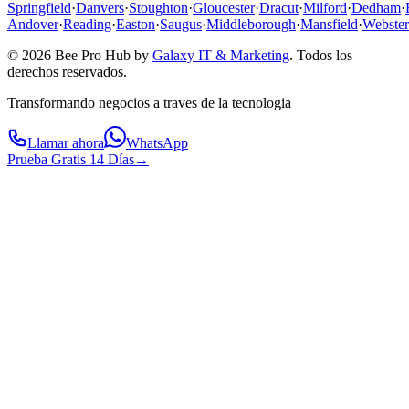
Springfield
·
Danvers
·
Stoughton
·
Gloucester
·
Dracut
·
Milford
·
Dedham
·
Andover
·
Reading
·
Easton
·
Saugus
·
Middleborough
·
Mansfield
·
Webster
© 2026 Bee Pro Hub by
Galaxy IT & Marketing
.
Todos los
derechos reservados.
Transformando negocios a traves de la tecnologia
Llamar ahora
WhatsApp
Prueba Gratis 14 Días
→