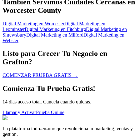
Tambien Servimos Ciudades Cercanas en
Worcester County
Digital Marketing
en
Worcester
Digital Marketing
en
Leominster
Digital Marketing
en
Fitchburg
Digital Marketing
en
Shrewsbury
Digital Marketing
en
Milford
Digital Marketing
en
Webster
Listo para Crecer Tu Negocio en
Grafton?
COMENZAR PRUEBA GRATIS
→
Comienza Tu Prueba Gratis!
14 dias acceso total. Cancela cuando quieras.
Llamar y Activar
Prueba Online
La plataforma todo-en-uno que revoluciona tu marketing, ventas y
gestion.