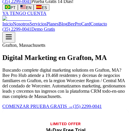
(35) 2299-0041
Prueba Gratis 14 Dias!
PT
EN
ES
YA TENGO CUENTA
Inicio
Nosotros
Servicios
Planes
Blog
BeeProCard
Contacto
(35) 2299-0041
Demo Gratis
Grafton, Massachusetts
Digital Marketing en Grafton, MA
Buscando complete digital marketing solutions en Grafton, MA?
Bee Pro Hub atiende a 19.468 residentes y decenas de negocios
familiares en Grafton, en la region Worcester Region / Central MA
del condado de Worcester. Automatizamos marketing, gestionamos
leads y crecemos tus ingresos con la plataforma CRM todo-en-uno
mas completa de Massachusetts.
COMENZAR PRUEBA GRATIS
→
(35) 2299-0041