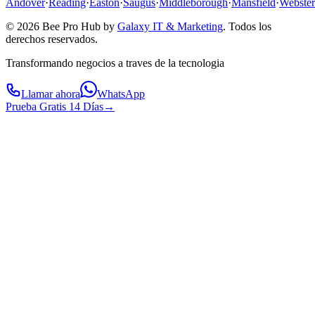
Andover
·
Reading
·
Easton
·
Saugus
·
Middleborough
·
Mansfield
·
Webster
© 2026 Bee Pro Hub by
Galaxy IT & Marketing
.
Todos los
derechos reservados.
Transformando negocios a traves de la tecnologia
Llamar ahora
WhatsApp
Prueba Gratis 14 Días
→