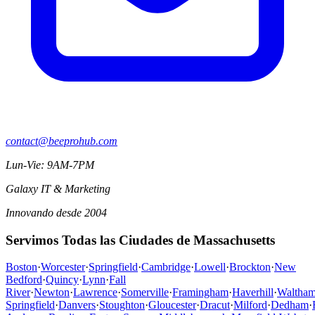
contact@beeprohub.com
Lun-Vie: 9AM-7PM
Galaxy IT & Marketing
Innovando desde 2004
Servimos Todas las Ciudades de Massachusetts
Boston
·
Worcester
·
Springfield
·
Cambridge
·
Lowell
·
Brockton
·
New
Bedford
·
Quincy
·
Lynn
·
Fall
River
·
Newton
·
Lawrence
·
Somerville
·
Framingham
·
Haverhill
·
Waltha
Springfield
·
Danvers
·
Stoughton
·
Gloucester
·
Dracut
·
Milford
·
Dedham
·