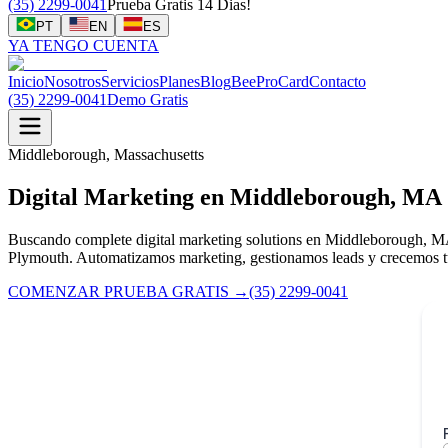
(35) 2299-0041
Prueba Gratis 14 Dias!
PT
EN
ES
YA TENGO CUENTA
Inicio
Nosotros
Servicios
Planes
Blog
BeeProCard
Contacto
(35) 2299-0041
Demo Gratis
Middleborough, Massachusetts
Digital Marketing en Middleborough, MA
Buscando complete digital marketing solutions en Middleborough, MA
Plymouth. Automatizamos marketing, gestionamos leads y crecemos t
COMENZAR PRUEBA GRATIS
→
(35) 2299-0041