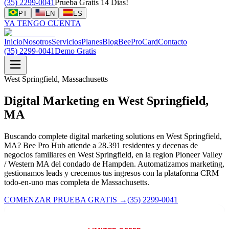
(35) 2299-0041
Prueba Gratis 14 Dias!
PT
EN
ES
YA TENGO CUENTA
Inicio
Nosotros
Servicios
Planes
Blog
BeeProCard
Contacto
(35) 2299-0041
Demo Gratis
West Springfield, Massachusetts
Digital Marketing en West Springfield,
MA
Buscando complete digital marketing solutions en West Springfield,
MA? Bee Pro Hub atiende a 28.391 residentes y decenas de
negocios familiares en West Springfield, en la region Pioneer Valley
/ Western MA del condado de Hampden. Automatizamos marketing,
gestionamos leads y crecemos tus ingresos con la plataforma CRM
todo-en-uno mas completa de Massachusetts.
COMENZAR PRUEBA GRATIS
→
(35) 2299-0041