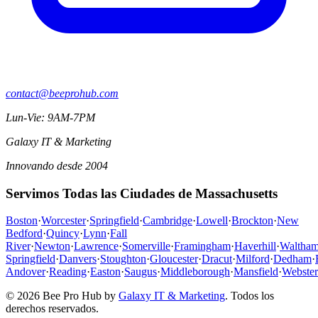
contact@beeprohub.com
Lun-Vie: 9AM-7PM
Galaxy IT & Marketing
Innovando desde 2004
Servimos Todas las Ciudades de Massachusetts
Boston
·
Worcester
·
Springfield
·
Cambridge
·
Lowell
·
Brockton
·
New
Bedford
·
Quincy
·
Lynn
·
Fall
River
·
Newton
·
Lawrence
·
Somerville
·
Framingham
·
Haverhill
·
Waltha
Springfield
·
Danvers
·
Stoughton
·
Gloucester
·
Dracut
·
Milford
·
Dedham
·
Andover
·
Reading
·
Easton
·
Saugus
·
Middleborough
·
Mansfield
·
Webster
© 2026 Bee Pro Hub by
Galaxy IT & Marketing
.
Todos los
derechos reservados.