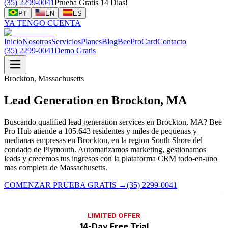
(35) 2299-0041
Prueba Gratis 14 Dias!
PT
EN
ES
YA TENGO CUENTA
Inicio
Nosotros
Servicios
Planes
Blog
BeeProCard
Contacto
(35) 2299-0041
Demo Gratis
Brockton, Massachusetts
Lead Generation en Brockton, MA
Buscando qualified lead generation services en Brockton, MA? Bee
Pro Hub atiende a 105.643 residentes y miles de pequenas y
medianas empresas en Brockton, en la region South Shore del
condado de Plymouth. Automatizamos marketing, gestionamos
leads y crecemos tus ingresos con la plataforma CRM todo-en-uno
mas completa de Massachusetts.
COMENZAR PRUEBA GRATIS
→
(35) 2299-0041