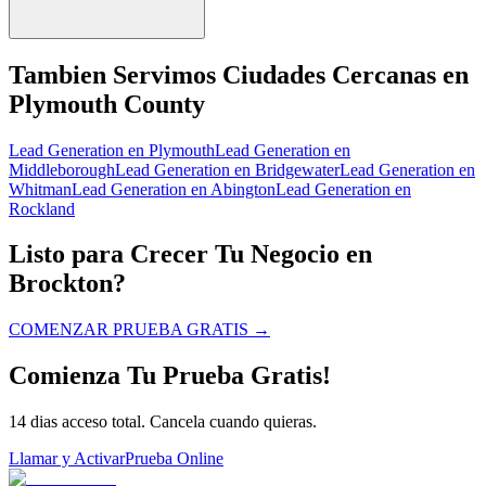
Tambien Servimos Ciudades Cercanas en
Plymouth County
Lead Generation
en
Plymouth
Lead Generation
en
Middleborough
Lead Generation
en
Bridgewater
Lead Generation
en
Whitman
Lead Generation
en
Abington
Lead Generation
en
Rockland
Listo para Crecer Tu Negocio en
Brockton?
COMENZAR PRUEBA GRATIS
→
Comienza Tu Prueba Gratis!
14 dias acceso total. Cancela cuando quieras.
Llamar y Activar
Prueba Online