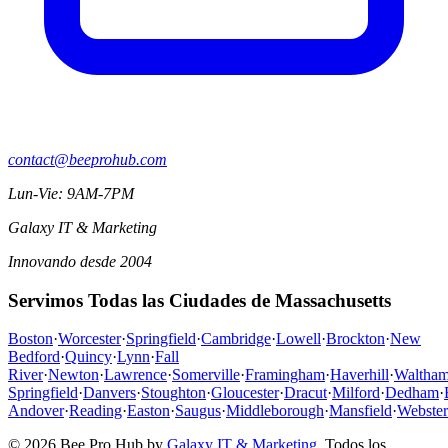
contact@beeprohub.com
Lun-Vie: 9AM-7PM
Galaxy IT & Marketing
Innovando desde 2004
Servimos Todas las Ciudades de Massachusetts
Boston
·
Worcester
·
Springfield
·
Cambridge
·
Lowell
·
Brockton
·
New
Bedford
·
Quincy
·
Lynn
·
Fall
River
·
Newton
·
Lawrence
·
Somerville
·
Framingham
·
Haverhill
·
Waltha
Springfield
·
Danvers
·
Stoughton
·
Gloucester
·
Dracut
·
Milford
·
Dedham
·
Andover
·
Reading
·
Easton
·
Saugus
·
Middleborough
·
Mansfield
·
Webster
© 2026 Bee Pro Hub by
Galaxy IT & Marketing
.
Todos los