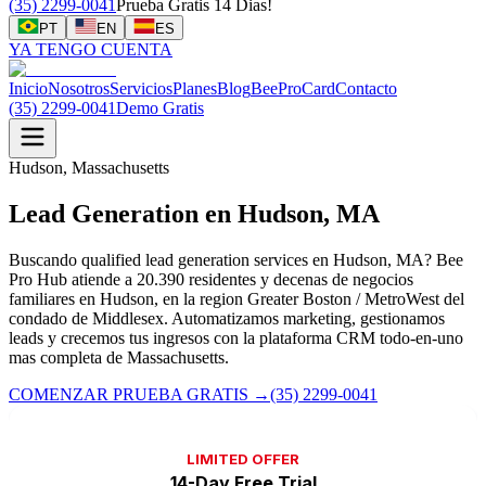
(35) 2299-0041
Prueba Gratis 14 Dias!
PT
EN
ES
YA TENGO CUENTA
Inicio
Nosotros
Servicios
Planes
Blog
BeeProCard
Contacto
(35) 2299-0041
Demo Gratis
Hudson, Massachusetts
Lead Generation en Hudson, MA
Buscando qualified lead generation services en Hudson, MA? Bee
Pro Hub atiende a 20.390 residentes y decenas de negocios
familiares en Hudson, en la region Greater Boston / MetroWest del
condado de Middlesex. Automatizamos marketing, gestionamos
leads y crecemos tus ingresos con la plataforma CRM todo-en-uno
mas completa de Massachusetts.
COMENZAR PRUEBA GRATIS
→
(35) 2299-0041