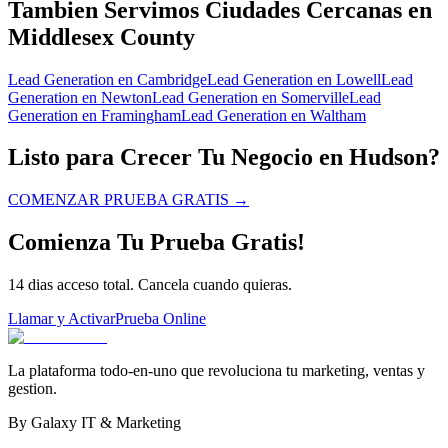
Tambien Servimos Ciudades Cercanas en
Middlesex County
Lead Generation
en
Cambridge
Lead Generation
en
Lowell
Lead
Generation
en
Newton
Lead Generation
en
Somerville
Lead
Generation
en
Framingham
Lead Generation
en
Waltham
Listo para Crecer Tu Negocio en Hudson?
COMENZAR PRUEBA GRATIS
→
Comienza Tu Prueba Gratis!
14 dias acceso total. Cancela cuando quieras.
Llamar y Activar
Prueba Online
La plataforma todo-en-uno que revoluciona tu marketing, ventas y
gestion.
By Galaxy IT & Marketing