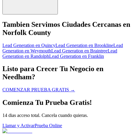
Tambien Servimos Ciudades Cercanas en
Norfolk County
Lead Generation
en
Quincy
Lead Generation
en
Brookline
Lead
Generation
en
Weymouth
Lead Generation
en
Braintree
Lead
Generation
en
Randolph
Lead Generation
en
Franklin
Listo para Crecer Tu Negocio en
Needham?
COMENZAR PRUEBA GRATIS
→
Comienza Tu Prueba Gratis!
14 dias acceso total. Cancela cuando quieras.
Llamar y Activar
Prueba Online