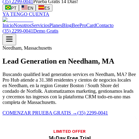
(35) 2299-0041
Prueba Gratis 14 Dias!
PT
EN
ES
YA TENGO CUENTA
Inicio
Nosotros
Servicios
Planes
Blog
BeeProCard
Contacto
(35) 2299-0041
Demo Gratis
Needham, Massachusetts
Lead Generation en Needham, MA
Buscando qualified lead generation services en Needham, MA? Bee
Pro Hub atiende a 31.388 residentes y cientos de negocios locales
en Needham, en la region Greater Boston / South Shore del
condado de Norfolk. Automatizamos marketing, gestionamos leads
y crecemos tus ingresos con la plataforma CRM todo-en-uno mas
completa de Massachusetts.
COMENZAR PRUEBA GRATIS
→
(35) 2299-0041