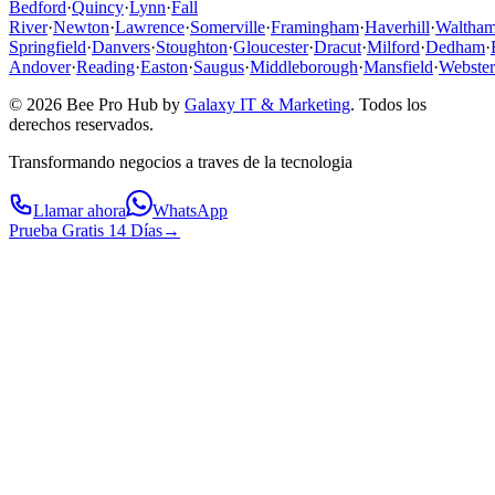
Bedford
·
Quincy
·
Lynn
·
Fall
River
·
Newton
·
Lawrence
·
Somerville
·
Framingham
·
Haverhill
·
Waltha
Springfield
·
Danvers
·
Stoughton
·
Gloucester
·
Dracut
·
Milford
·
Dedham
·
Andover
·
Reading
·
Easton
·
Saugus
·
Middleborough
·
Mansfield
·
Webster
© 2026 Bee Pro Hub by
Galaxy IT & Marketing
.
Todos los
derechos reservados.
Transformando negocios a traves de la tecnologia
Llamar ahora
WhatsApp
Prueba Gratis 14 Días
→