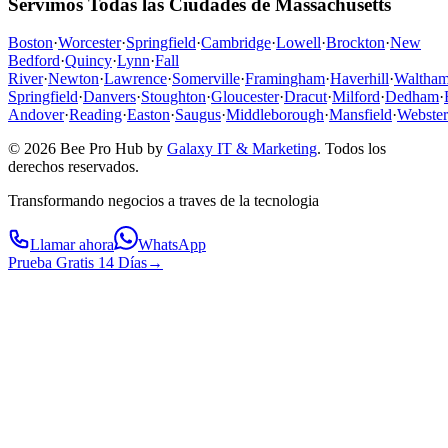
Servimos Todas las Ciudades de Massachusetts
Boston
·
Worcester
·
Springfield
·
Cambridge
·
Lowell
·
Brockton
·
New
Bedford
·
Quincy
·
Lynn
·
Fall
River
·
Newton
·
Lawrence
·
Somerville
·
Framingham
·
Haverhill
·
Waltha
Springfield
·
Danvers
·
Stoughton
·
Gloucester
·
Dracut
·
Milford
·
Dedham
·
Andover
·
Reading
·
Easton
·
Saugus
·
Middleborough
·
Mansfield
·
Webster
© 2026 Bee Pro Hub by
Galaxy IT & Marketing
.
Todos los
derechos reservados.
Transformando negocios a traves de la tecnologia
Llamar ahora
WhatsApp
Prueba Gratis 14 Días
→