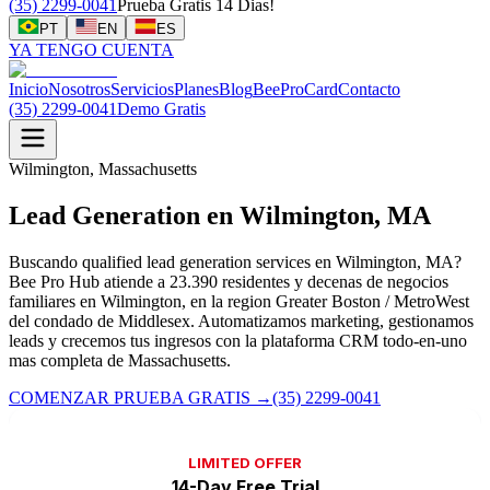
(35) 2299-0041
Prueba Gratis 14 Dias!
PT
EN
ES
YA TENGO CUENTA
Inicio
Nosotros
Servicios
Planes
Blog
BeeProCard
Contacto
(35) 2299-0041
Demo Gratis
Wilmington, Massachusetts
Lead Generation en Wilmington, MA
Buscando qualified lead generation services en Wilmington, MA?
Bee Pro Hub atiende a 23.390 residentes y decenas de negocios
familiares en Wilmington, en la region Greater Boston / MetroWest
del condado de Middlesex. Automatizamos marketing, gestionamos
leads y crecemos tus ingresos con la plataforma CRM todo-en-uno
mas completa de Massachusetts.
COMENZAR PRUEBA GRATIS
→
(35) 2299-0041