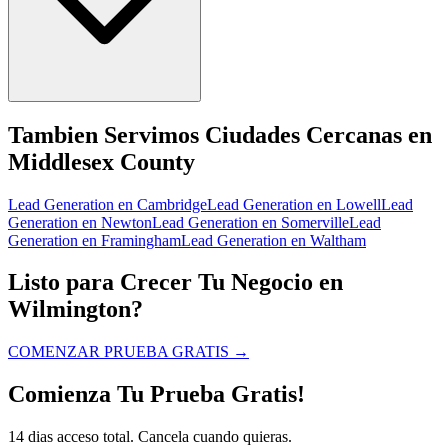
Tambien Servimos Ciudades Cercanas en
Middlesex County
Lead Generation
en
Cambridge
Lead Generation
en
Lowell
Lead
Generation
en
Newton
Lead Generation
en
Somerville
Lead
Generation
en
Framingham
Lead Generation
en
Waltham
Listo para Crecer Tu Negocio en
Wilmington?
COMENZAR PRUEBA GRATIS
→
Comienza Tu Prueba Gratis!
14 dias acceso total. Cancela cuando quieras.