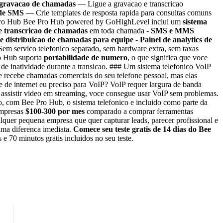
 gravacao de chamadas
— Ligue a gravacao e transcricao
 de SMS
— Crie templates de resposta rapida para consultas comuns
e Pro Hub Bee Pro Hub powered by GoHighLevel inclui um
sistema
e transcricao de chamadas
em toda chamada -
SMS e MMS
e distribuicao de chamadas para equipe
-
Painel de analytics de
em servico telefonico separado, sem hardware extra, sem taxas
ro Hub suporta
portabilidade de numero
, o que significa que voce
de inatividade durante a transicao. ### Um sistema telefonico VoIP
 recebe chamadas comerciais do seu telefone pessoal, mas elas
e internet eu preciso para VoIP? VoIP requer largura de banda
 assistir video em streaming, voce consegue usar VoIP sem problemas.
o, com Bee Pro Hub, o sistema telefonico e incluido como parte da
empresas
$100-300 por mes
comparado a comprar ferramentas
quer pequena empresa que quer capturar leads, parecer profissional e
 uma diferenca imediata.
Comece seu teste gratis de 14 dias do Bee
70 minutos gratis incluidos no seu teste.