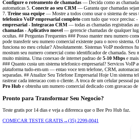
Configure o roteamento de chamadas
— Decida como as chamadas d
automaticas 5.
Conecte ao seu CRM
— Garanta que chamadas sejam r
7.
Treine sua equipe
— Mostre a todos como usar o sistema de seus
telefonico VoIP empresarial completo
com tudo que voce precisa: -
empresarial
-
Integracao CRM
— todas as chamadas registradas a
chamadas
-
Aplicativo movel
— gerencie chamadas de qualquer lug
ocultas. ## Perguntas Frequentes ### Posso manter meu numero comer
pode transferir seu numero comercial existente para o novo sistema. 
funciona no meu celular? Absolutamente. Sistemas VoIP modernos f
mostram seu numero comercial como identificador de chamada. Seu nu
muito minima. Uma conexao de internet padrao de
5-10 Mbps
e mais
### Quanto custa um sistema telefonico empresarial? Servicos VoIP
plataforma tudo-em-um — entao voce tem telefone, CRM, automacao,
separadas. ## Atualize Seu Telefone Empresarial Hoje Um sistema tel
rastrear cada interacao com o cliente. A troca de um celular pessoal 
Pro Hub
e obtenha um numero comercial dedicado com gravacao de c
Pronto para Transformar Seu Negocio?
Teste gratis por 14 dias e veja a diferenca que o Bee Pro Hub faz.
COMECAR TESTE GRATIS
→
(35) 2299-0041