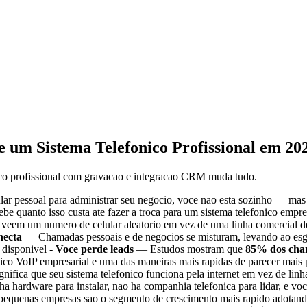
 um Sistema Telefonico Profissional em 20
ico profissional com gravacao e integracao CRM muda tudo.
lar pessoal para administrar seu negocio, voce nao esta sozinho — mas
 quanto isso custa ate fazer a troca para um sistema telefonico empres
veem um numero de celular aleatorio em vez de uma linha comercial d
necta
— Chamadas pessoais e de negocios se misturam, levando ao es
disponivel -
Voce perde leads
— Estudos mostram que
85% dos cha
ico VoIP empresarial e uma das maneiras mais rapidas de parecer mais 
nifica que seu sistema telefonico funciona pela internet em vez de lin
 ha hardware para instalar, nao ha companhia telefonica para lidar, e
 pequenas empresas sao o segmento de crescimento mais rapido adotando