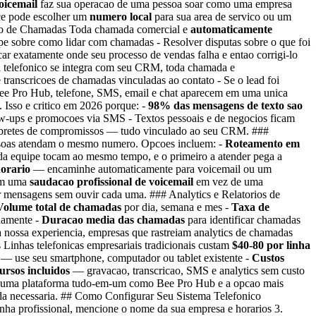
oicemail
faz sua operacao de uma pessoa soar como uma empresa
oce pode escolher um
numero local
para sua area de servico ou um
icao de Chamadas Toda chamada comercial e
automaticamente
ipe sobre como lidar com chamadas - Resolver disputas sobre o que foi
r exatamente onde seu processo de vendas falha e entao corrigi-lo
telefonico se integra com seu CRM, toda chamada e
transcricoes de chamadas vinculadas ao contato - Se o lead foi
e Pro Hub, telefone, SMS, email e chat aparecem em uma unica
. Isso e critico em 2026 porque: -
98% das mensagens de texto sao
ow-ups e promocoes via SMS - Textos pessoais e de negocios ficam
mbretes de compromissos — tudo vinculado ao seu CRM. ###
essoas atendam o mesmo numero. Opcoes incluem: -
Roteamento em
a equipe tocam ao mesmo tempo, e o primeiro a atender pega a
orario
— encaminhe automaticamente para voicemail ou um
vem uma
saudacao profissional de voicemail
em vez de uma
ar mensagens sem ouvir cada uma. ### Analytics e Relatorios de
Volume total de chamadas
por dia, semana e mes -
Taxa de
damente -
Duracao media das chamadas
para identificar chamadas
nossa experiencia, empresas que rastreiam analytics de chamadas
Linhas telefonicas empresariais tradicionais custam
$40-80 por linha
— use seu smartphone, computador ou tablet existente -
Custos
ursos incluidos
— gravacao, transcricao, SMS e analytics sem custo
, uma plataforma tudo-em-um como Bee Pro Hub e a opcao mais
da necessaria. ## Como Configurar Seu Sistema Telefonico
a profissional, mencione o nome da sua empresa e horarios 3.