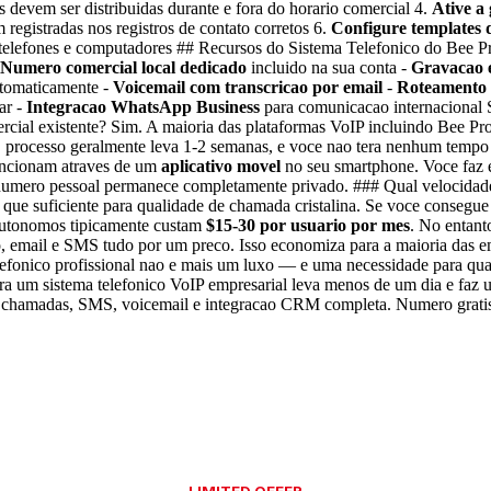
evem ser distribuidas durante e fora do horario comercial 4.
Ative a
egistradas nos registros de contato corretos 6.
Configure templates
 telefones e computadores ## Recursos do Sistema Telefonico do Be
Numero comercial local dedicado
incluido na sua conta -
Gravacao 
utomaticamente -
Voicemail com transcricao por email
-
Roteamento 
ar -
Integracao WhatsApp Business
para comunicacao internacional S
cial existente? Sim. A maioria das plataformas VoIP incluindo Bee P
O processo geralmente leva 1-2 semanas, e voce nao tera nenhum tempo 
uncionam atraves de um
aplicativo movel
no seu smartphone. Voce faz e
mero pessoal permanece completamente privado. ### Qual velocidade d
 que suficiente para qualidade de chamada cristalina. Se voce consegue
 autonomos tipicamente custam
$15-30 por usuario por mes
. No entant
 email e SMS tudo por um preco. Isso economiza para a maioria das 
efonico profissional nao e mais um luxo — e uma necessidade para qual
para um sistema telefonico VoIP empresarial leva menos de um dia e faz
hamadas, SMS, voicemail e integracao CRM completa. Numero gratis e 