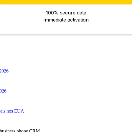
 2026
2026
cais nos EUA
business phone CRM