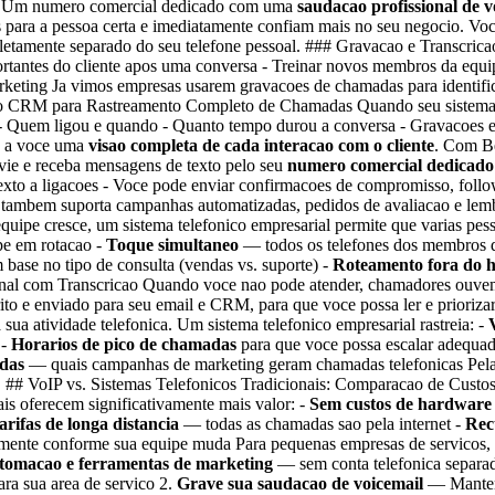
o Um numero comercial dedicado com uma
saudacao profissional de v
 para a pessoa certa e imediatamente confiam mais no seu negocio. V
pletamente separado do seu telefone pessoal. ### Gravacao e Transcr
mportantes do cliente apos uma conversa - Treinar novos membros da equ
keting Ja vimos empresas usarem gravacoes de chamadas para identifica
ao CRM para Rastreamento Completo de Chamadas Quando seu sistema 
 - Quem ligou e quando - Quanto tempo durou a conversa - Gravacoes e 
a a voce uma
visao completa de cada interacao com o cliente
. Com Be
ie e receba mensagens de texto pelo seu
numero comercial dedicado
exto a ligacoes - Voce pode enviar confirmacoes de compromisso, foll
tambem suporta campanhas automatizadas, pedidos de avaliacao e le
uipe cresce, um sistema telefonico empresarial permite que varias p
e em rotacao -
Toque simultaneo
— todos os telefones dos membros d
se no tipo de consulta (vendas vs. suporte) -
Roteamento fora do h
sional com Transcricao Quando voce nao pode atender, chamadores ou
ito e enviado para seu email e CRM, para que voce possa ler e prioriz
 atividade telefonica. Um sistema telefonico empresarial rastreia: -
 -
Horarios de pico de chamadas
para que voce possa escalar adequa
das
— quais campanhas de marketing geram chamadas telefonicas Pela 
 ## VoIP vs. Sistemas Telefonicos Tradicionais: Comparacao de Custos 
is oferecem significativamente mais valor: -
Sem custos de hardware
arifas de longa distancia
— todas as chamadas sao pela internet -
Rec
amente conforme sua equipe muda Para pequenas empresas de servicos
tomacao e ferramentas de marketing
— sem conta telefonica separa
a sua area de servico 2.
Grave sua saudacao de voicemail
— Mantenh