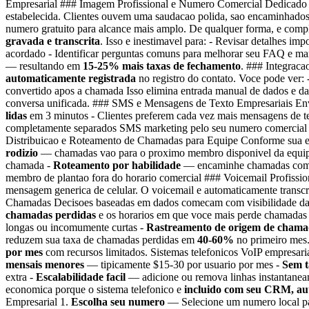
Empresarial ### Imagem Profissional e Numero Comercial Dedicad
estabelecida. Clientes ouvem uma saudacao polida, sao encaminhados
numero gratuito para alcance mais amplo. De qualquer forma, e com
gravada e transcrita
. Isso e inestimavel para: - Revisar detalhes i
acordado - Identificar perguntas comuns para melhorar seu FAQ e mar
— resultando em
15-25% mais taxas de fechamento
. ### Integrac
automaticamente registrada
no registro do contato. Voce pode ver:
convertido apos a chamada Isso elimina entrada manual de dados e d
conversa unificada. ### SMS e Mensagens de Texto Empresariais Env
lidas
em 3 minutos - Clientes preferem cada vez mais mensagens de t
completamente separados SMS marketing pelo seu numero comercial 
Distribuicao e Roteamento de Chamadas para Equipe Conforme sua eq
rodizio
— chamadas vao para o proximo membro disponivel da equip
chamada -
Roteamento por habilidade
— encaminhe chamadas com ba
membro de plantao fora do horario comercial ### Voicemail Profis
mensagem generica de celular. O voicemail e automaticamente transcr
Chamadas Decisoes baseadas em dados comecam com visibilidade da sua
chamadas perdidas
e os horarios em que voce mais perde chamadas
longas ou incomumente curtas -
Rastreamento de origem de chama
reduzem sua taxa de chamadas perdidas em
40-60%
no primeiro mes.
por mes
com recursos limitados. Sistemas telefonicos VoIP empresaria
mensais menores
— tipicamente $15-30 por usuario por mes -
Sem t
extra -
Escalabilidade facil
— adicione ou remova linhas instantane
economica porque o sistema telefonico e
incluido com seu CRM, au
Empresarial 1.
Escolha seu numero
— Selecione um numero local par