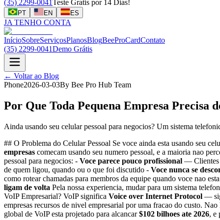
(35) 2299-0041
Teste Gratis por 14 Dias!
PT
EN
ES
JA TENHO CONTA
Início
Sobre
Serviços
Planos
Blog
BeeProCard
Contato
(35) 2299-0041
Demo Grátis
←
Voltar ao Blog
Phone
2026-03-03
By
Bee Pro Hub Team
Por Que Toda Pequena Empresa Precisa de
Ainda usando seu celular pessoal para negocios? Um sistema telefon
## O Problema do Celular Pessoal Se voce ainda esta usando seu celu
empresas
comecam usando seu numero pessoal, e a maioria nao percebe
pessoal para negocios: -
Voce parece pouco profissional
— Clientes 
de quem ligou, quando ou o que foi discutido -
Voce nunca se desco
como rotear chamadas para membros da equipe quando voce nao esta 
ligam de volta
Pela nossa experiencia, mudar para um sistema telefon
VoIP Empresarial? VoIP significa
Voice over Internet Protocol
— sig
empresas recursos de nivel empresarial por uma fracao do custo. Nao
global de VoIP esta projetado para alcancar
$102 bilhoes ate 2026
, e