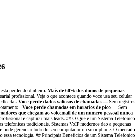
26
 esta perdendo dinheiro.
Mais de 60% dos donos de pequenas
arial profissional. Veja o que acontece quando voce usa seu celular
edicada -
Voce perde dados valiosos de chamadas
— Sem registros
gotamento -
Voce perde chamadas em horarios de pico
— Sem
madores que chegam ao voicemail de um numero pessoal nunca
profissional e capturar mais leads. ## O Que e um Sistema Telefonico
has telefonicas tradicionais. Sistemas VoIP modernos dao a pequenas
 voce pode gerenciar tudo do seu computador ou smartphone. O mercado
 essa tecnologia. ## Principais Beneficios de um Sistema Telefonico