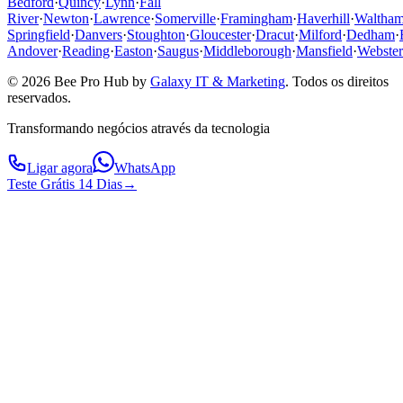
Bedford
·
Quincy
·
Lynn
·
Fall
River
·
Newton
·
Lawrence
·
Somerville
·
Framingham
·
Haverhill
·
Waltha
Springfield
·
Danvers
·
Stoughton
·
Gloucester
·
Dracut
·
Milford
·
Dedham
·
Andover
·
Reading
·
Easton
·
Saugus
·
Middleborough
·
Mansfield
·
Webster
© 2026 Bee Pro Hub by
Galaxy IT & Marketing
.
Todos os direitos
reservados.
Transformando negócios através da tecnologia
Ligar agora
WhatsApp
Teste Grátis 14 Dias
→