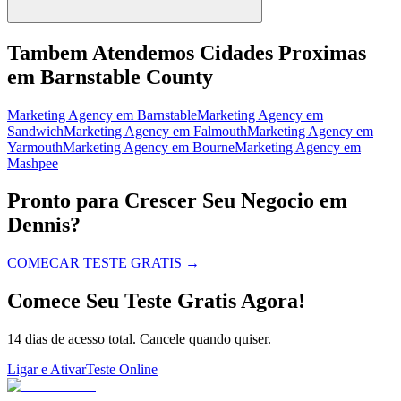
Tambem Atendemos Cidades Proximas
em Barnstable County
Marketing Agency
em
Barnstable
Marketing Agency
em
Sandwich
Marketing Agency
em
Falmouth
Marketing Agency
em
Yarmouth
Marketing Agency
em
Bourne
Marketing Agency
em
Mashpee
Pronto para Crescer Seu Negocio em
Dennis?
COMECAR TESTE GRATIS
→
Comece Seu Teste Gratis Agora!
14 dias de acesso total. Cancele quando quiser.
Ligar e Ativar
Teste Online