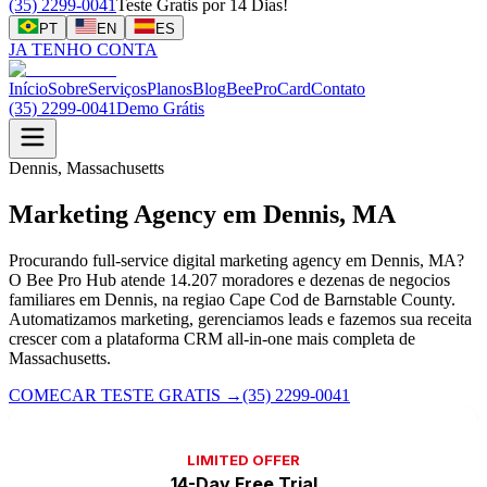
(35) 2299-0041
Teste Gratis por 14 Dias!
PT
EN
ES
JA TENHO CONTA
Início
Sobre
Serviços
Planos
Blog
BeeProCard
Contato
(35) 2299-0041
Demo Grátis
Dennis, Massachusetts
Marketing Agency em Dennis, MA
Procurando full-service digital marketing agency em Dennis, MA?
O Bee Pro Hub atende 14.207 moradores e dezenas de negocios
familiares em Dennis, na regiao Cape Cod de Barnstable County.
Automatizamos marketing, gerenciamos leads e fazemos sua receita
crescer com a plataforma CRM all-in-one mais completa de
Massachusetts.
COMECAR TESTE GRATIS
→
(35) 2299-0041