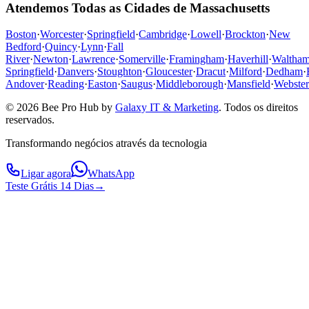
Atendemos Todas as Cidades de Massachusetts
Boston
·
Worcester
·
Springfield
·
Cambridge
·
Lowell
·
Brockton
·
New
Bedford
·
Quincy
·
Lynn
·
Fall
River
·
Newton
·
Lawrence
·
Somerville
·
Framingham
·
Haverhill
·
Waltha
Springfield
·
Danvers
·
Stoughton
·
Gloucester
·
Dracut
·
Milford
·
Dedham
·
Andover
·
Reading
·
Easton
·
Saugus
·
Middleborough
·
Mansfield
·
Webster
© 2026 Bee Pro Hub by
Galaxy IT & Marketing
.
Todos os direitos
reservados.
Transformando negócios através da tecnologia
Ligar agora
WhatsApp
Teste Grátis 14 Dias
→