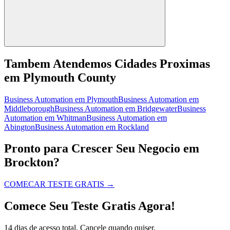
Tambem Atendemos Cidades Proximas
em Plymouth County
Business Automation
em
Plymouth
Business Automation
em
Middleborough
Business Automation
em
Bridgewater
Business
Automation
em
Whitman
Business Automation
em
Abington
Business Automation
em
Rockland
Pronto para Crescer Seu Negocio em
Brockton?
COMECAR TESTE GRATIS
→
Comece Seu Teste Gratis Agora!
14 dias de acesso total. Cancele quando quiser.