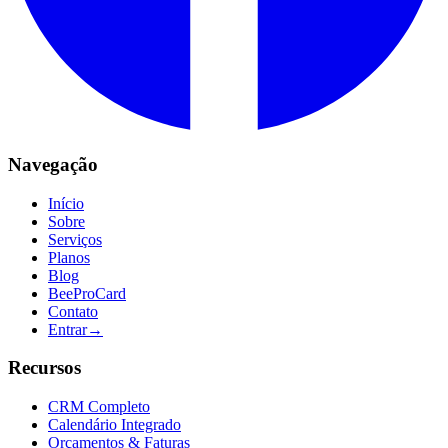
Navegação
Início
Sobre
Serviços
Planos
Blog
BeeProCard
Contato
Entrar
→
Recursos
CRM Completo
Calendário Integrado
Orçamentos & Faturas