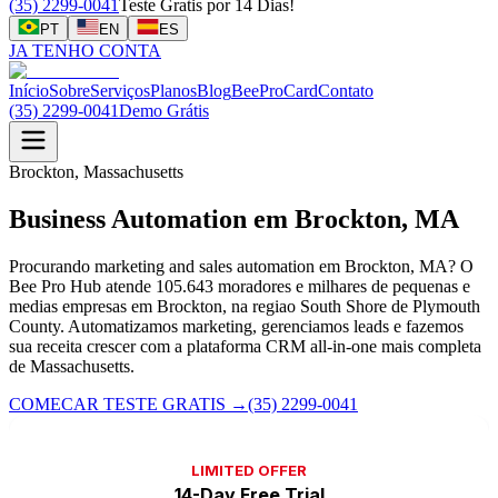
(35) 2299-0041
Teste Gratis por 14 Dias!
PT
EN
ES
JA TENHO CONTA
Início
Sobre
Serviços
Planos
Blog
BeeProCard
Contato
(35) 2299-0041
Demo Grátis
Brockton, Massachusetts
Business Automation em Brockton, MA
Procurando marketing and sales automation em Brockton, MA? O
Bee Pro Hub atende 105.643 moradores e milhares de pequenas e
medias empresas em Brockton, na regiao South Shore de Plymouth
County. Automatizamos marketing, gerenciamos leads e fazemos
sua receita crescer com a plataforma CRM all-in-one mais completa
de Massachusetts.
COMECAR TESTE GRATIS
→
(35) 2299-0041