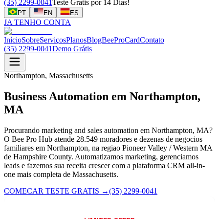
(35) 2299-0041
Teste Gratis por 14 Dias!
PT
EN
ES
JA TENHO CONTA
Início
Sobre
Serviços
Planos
Blog
BeeProCard
Contato
(35) 2299-0041
Demo Grátis
Northampton, Massachusetts
Business Automation em Northampton,
MA
Procurando marketing and sales automation em Northampton, MA?
O Bee Pro Hub atende 28.549 moradores e dezenas de negocios
familiares em Northampton, na regiao Pioneer Valley / Western MA
de Hampshire County. Automatizamos marketing, gerenciamos
leads e fazemos sua receita crescer com a plataforma CRM all-in-
one mais completa de Massachusetts.
COMECAR TESTE GRATIS
→
(35) 2299-0041