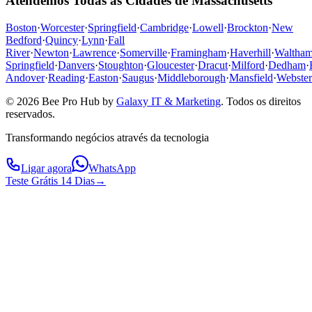
Atendemos Todas as Cidades de Massachusetts
Boston
·
Worcester
·
Springfield
·
Cambridge
·
Lowell
·
Brockton
·
New
Bedford
·
Quincy
·
Lynn
·
Fall
River
·
Newton
·
Lawrence
·
Somerville
·
Framingham
·
Haverhill
·
Waltha
Springfield
·
Danvers
·
Stoughton
·
Gloucester
·
Dracut
·
Milford
·
Dedham
·
Andover
·
Reading
·
Easton
·
Saugus
·
Middleborough
·
Mansfield
·
Webster
© 2026 Bee Pro Hub by
Galaxy IT & Marketing
.
Todos os direitos
reservados.
Transformando negócios através da tecnologia
Ligar agora
WhatsApp
Teste Grátis 14 Dias
→