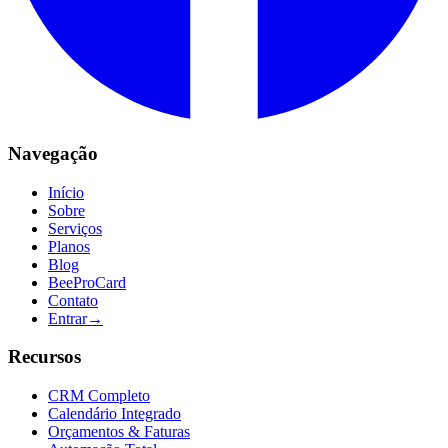
Navegação
Início
Sobre
Serviços
Planos
Blog
BeeProCard
Contato
Entrar
→
Recursos
CRM Completo
Calendário Integrado
Orçamentos & Faturas