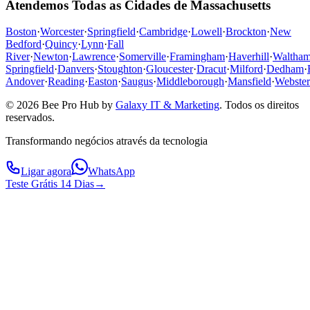
Atendemos Todas as Cidades de Massachusetts
Boston
·
Worcester
·
Springfield
·
Cambridge
·
Lowell
·
Brockton
·
New
Bedford
·
Quincy
·
Lynn
·
Fall
River
·
Newton
·
Lawrence
·
Somerville
·
Framingham
·
Haverhill
·
Waltha
Springfield
·
Danvers
·
Stoughton
·
Gloucester
·
Dracut
·
Milford
·
Dedham
·
Andover
·
Reading
·
Easton
·
Saugus
·
Middleborough
·
Mansfield
·
Webster
© 2026 Bee Pro Hub by
Galaxy IT & Marketing
.
Todos os direitos
reservados.
Transformando negócios através da tecnologia
Ligar agora
WhatsApp
Teste Grátis 14 Dias
→