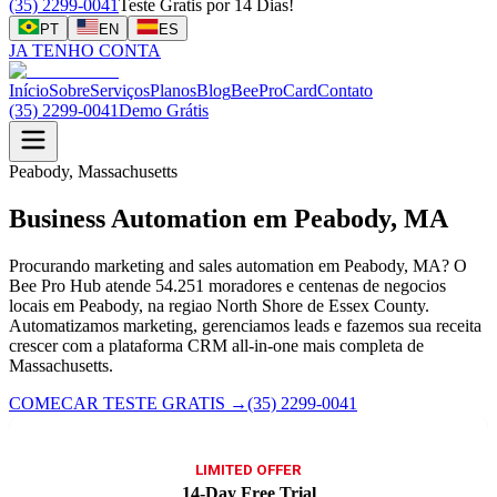
(35) 2299-0041
Teste Gratis por 14 Dias!
PT
EN
ES
JA TENHO CONTA
Início
Sobre
Serviços
Planos
Blog
BeeProCard
Contato
(35) 2299-0041
Demo Grátis
Peabody, Massachusetts
Business Automation em Peabody, MA
Procurando marketing and sales automation em Peabody, MA? O
Bee Pro Hub atende 54.251 moradores e centenas de negocios
locais em Peabody, na regiao North Shore de Essex County.
Automatizamos marketing, gerenciamos leads e fazemos sua receita
crescer com a plataforma CRM all-in-one mais completa de
Massachusetts.
COMECAR TESTE GRATIS
→
(35) 2299-0041