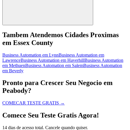
Tambem Atendemos Cidades Proximas
em Essex County
Business Automation
em
Lynn
Business Automation
em
Lawrence
Business Automation
em
Haverhill
Business Automation
em
Methuen
Business Automation
em
Salem
Business Automation
em
Beverly
Pronto para Crescer Seu Negocio em
Peabody?
COMECAR TESTE GRATIS
→
Comece Seu Teste Gratis Agora!
14 dias de acesso total. Cancele quando quiser.