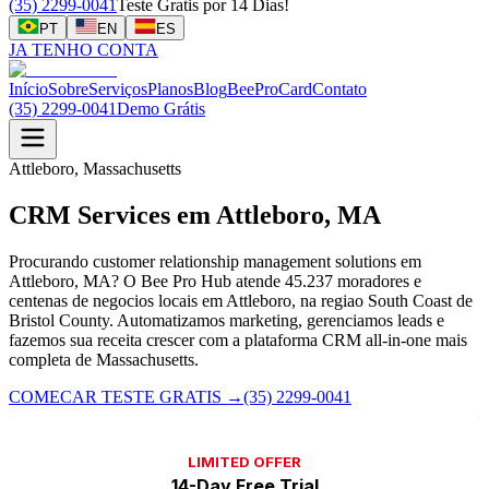
(35) 2299-0041
Teste Gratis por 14 Dias!
PT
EN
ES
JA TENHO CONTA
Início
Sobre
Serviços
Planos
Blog
BeeProCard
Contato
(35) 2299-0041
Demo Grátis
Attleboro, Massachusetts
CRM Services em Attleboro, MA
Procurando customer relationship management solutions em
Attleboro, MA? O Bee Pro Hub atende 45.237 moradores e
centenas de negocios locais em Attleboro, na regiao South Coast de
Bristol County. Automatizamos marketing, gerenciamos leads e
fazemos sua receita crescer com a plataforma CRM all-in-one mais
completa de Massachusetts.
COMECAR TESTE GRATIS
→
(35) 2299-0041