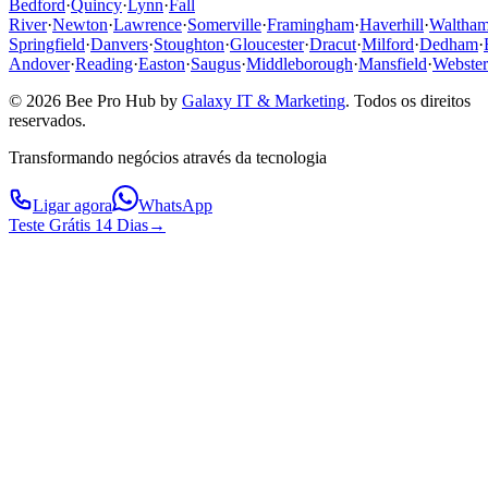
Bedford
·
Quincy
·
Lynn
·
Fall
River
·
Newton
·
Lawrence
·
Somerville
·
Framingham
·
Haverhill
·
Waltha
Springfield
·
Danvers
·
Stoughton
·
Gloucester
·
Dracut
·
Milford
·
Dedham
·
Andover
·
Reading
·
Easton
·
Saugus
·
Middleborough
·
Mansfield
·
Webster
© 2026 Bee Pro Hub by
Galaxy IT & Marketing
.
Todos os direitos
reservados.
Transformando negócios através da tecnologia
Ligar agora
WhatsApp
Teste Grátis 14 Dias
→