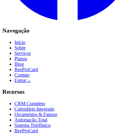
Navegação
Início
Sobre
Serviços
Planos
Blog
BeeProCard
Contato
Entrar
→
Recursos
CRM Completo
Calendário Integrado
Orçamentos & Faturas
Automação Total
Sistema Telefônico
BeeProCard