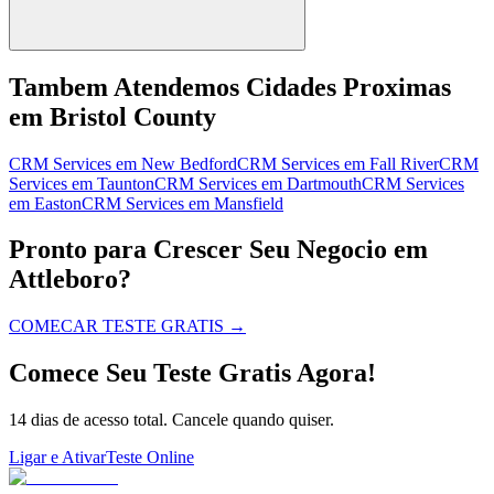
Tambem Atendemos Cidades Proximas
em Bristol County
CRM Services
em
New Bedford
CRM Services
em
Fall River
CRM
Services
em
Taunton
CRM Services
em
Dartmouth
CRM Services
em
Easton
CRM Services
em
Mansfield
Pronto para Crescer Seu Negocio em
Attleboro?
COMECAR TESTE GRATIS
→
Comece Seu Teste Gratis Agora!
14 dias de acesso total. Cancele quando quiser.
Ligar e Ativar
Teste Online