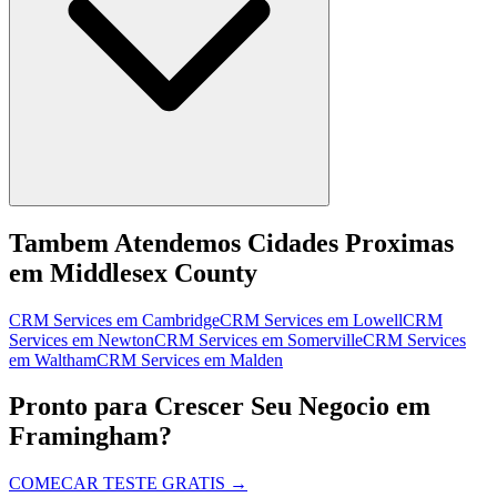
Tambem Atendemos Cidades Proximas
em Middlesex County
CRM Services
em
Cambridge
CRM Services
em
Lowell
CRM
Services
em
Newton
CRM Services
em
Somerville
CRM Services
em
Waltham
CRM Services
em
Malden
Pronto para Crescer Seu Negocio em
Framingham?
COMECAR TESTE GRATIS
→