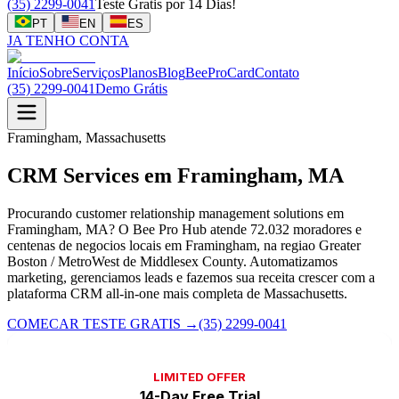
(35) 2299-0041
Teste Gratis por 14 Dias!
PT
EN
ES
JA TENHO CONTA
Início
Sobre
Serviços
Planos
Blog
BeeProCard
Contato
(35) 2299-0041
Demo Grátis
Framingham, Massachusetts
CRM Services em Framingham, MA
Procurando customer relationship management solutions em
Framingham, MA? O Bee Pro Hub atende 72.032 moradores e
centenas de negocios locais em Framingham, na regiao Greater
Boston / MetroWest de Middlesex County. Automatizamos
marketing, gerenciamos leads e fazemos sua receita crescer com a
plataforma CRM all-in-one mais completa de Massachusetts.
COMECAR TESTE GRATIS
→
(35) 2299-0041