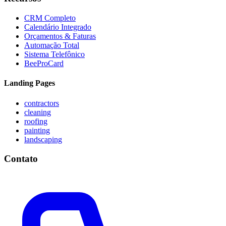
CRM Completo
Calendário Integrado
Orçamentos & Faturas
Automação Total
Sistema Telefônico
BeeProCard
Landing Pages
contractors
cleaning
roofing
painting
landscaping
Contato