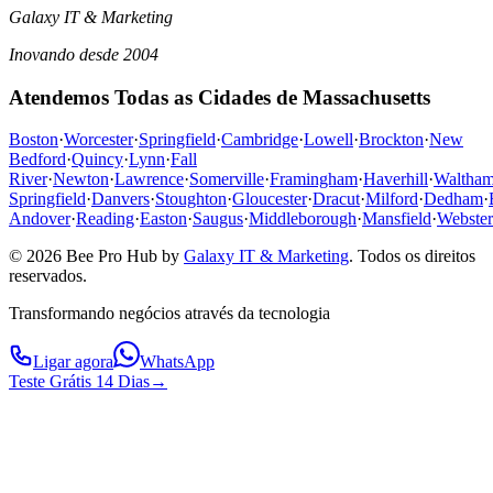
Galaxy IT & Marketing
Inovando desde 2004
Atendemos Todas as Cidades de Massachusetts
Boston
·
Worcester
·
Springfield
·
Cambridge
·
Lowell
·
Brockton
·
New
Bedford
·
Quincy
·
Lynn
·
Fall
River
·
Newton
·
Lawrence
·
Somerville
·
Framingham
·
Haverhill
·
Waltha
Springfield
·
Danvers
·
Stoughton
·
Gloucester
·
Dracut
·
Milford
·
Dedham
·
Andover
·
Reading
·
Easton
·
Saugus
·
Middleborough
·
Mansfield
·
Webster
© 2026 Bee Pro Hub by
Galaxy IT & Marketing
.
Todos os direitos
reservados.
Transformando negócios através da tecnologia
Ligar agora
WhatsApp
Teste Grátis 14 Dias
→