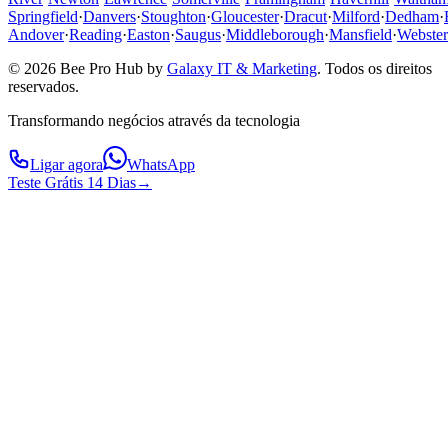
Springfield
·
Danvers
·
Stoughton
·
Gloucester
·
Dracut
·
Milford
·
Dedham
·
Andover
·
Reading
·
Easton
·
Saugus
·
Middleborough
·
Mansfield
·
Webster
© 2026 Bee Pro Hub by
Galaxy IT & Marketing
.
Todos os direitos
reservados.
Transformando negócios através da tecnologia
Ligar agora
WhatsApp
Teste Grátis 14 Dias
→