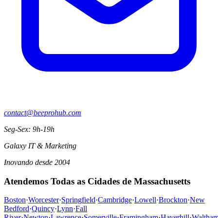
contact@beeprohub.com
Seg-Sex: 9h-19h
Galaxy IT & Marketing
Inovando desde 2004
Atendemos Todas as Cidades de Massachusetts
Boston
·
Worcester
·
Springfield
·
Cambridge
·
Lowell
·
Brockton
·
New
Bedford
·
Quincy
·
Lynn
·
Fall
River
·
Newton
·
Lawrence
·
Somerville
·
Framingham
·
Haverhill
·
Waltha