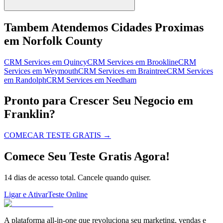
Tambem Atendemos Cidades Proximas
em Norfolk County
CRM Services
em
Quincy
CRM Services
em
Brookline
CRM
Services
em
Weymouth
CRM Services
em
Braintree
CRM Services
em
Randolph
CRM Services
em
Needham
Pronto para Crescer Seu Negocio em
Franklin?
COMECAR TESTE GRATIS
→
Comece Seu Teste Gratis Agora!
14 dias de acesso total. Cancele quando quiser.
Ligar e Ativar
Teste Online
A plataforma all-in-one que revoluciona seu marketing, vendas e