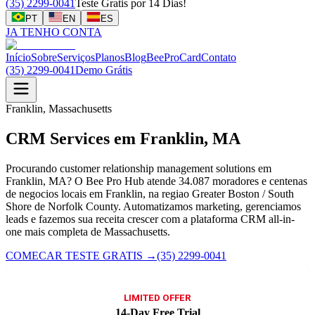
(35) 2299-0041
Teste Gratis por 14 Dias!
PT
EN
ES
JA TENHO CONTA
Início
Sobre
Serviços
Planos
Blog
BeeProCard
Contato
(35) 2299-0041
Demo Grátis
Franklin, Massachusetts
CRM Services em Franklin, MA
Procurando customer relationship management solutions em
Franklin, MA? O Bee Pro Hub atende 34.087 moradores e centenas
de negocios locais em Franklin, na regiao Greater Boston / South
Shore de Norfolk County. Automatizamos marketing, gerenciamos
leads e fazemos sua receita crescer com a plataforma CRM all-in-
one mais completa de Massachusetts.
COMECAR TESTE GRATIS
→
(35) 2299-0041