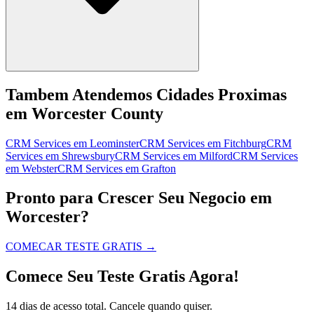
Tambem Atendemos Cidades Proximas
em Worcester County
CRM Services
em
Leominster
CRM Services
em
Fitchburg
CRM
Services
em
Shrewsbury
CRM Services
em
Milford
CRM Services
em
Webster
CRM Services
em
Grafton
Pronto para Crescer Seu Negocio em
Worcester?
COMECAR TESTE GRATIS
→
Comece Seu Teste Gratis Agora!
14 dias de acesso total. Cancele quando quiser.