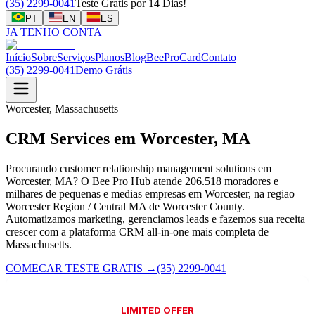
(35) 2299-0041
Teste Gratis por 14 Dias!
PT
EN
ES
JA TENHO CONTA
Início
Sobre
Serviços
Planos
Blog
BeeProCard
Contato
(35) 2299-0041
Demo Grátis
Worcester, Massachusetts
CRM Services em Worcester, MA
Procurando customer relationship management solutions em
Worcester, MA? O Bee Pro Hub atende 206.518 moradores e
milhares de pequenas e medias empresas em Worcester, na regiao
Worcester Region / Central MA de Worcester County.
Automatizamos marketing, gerenciamos leads e fazemos sua receita
crescer com a plataforma CRM all-in-one mais completa de
Massachusetts.
COMECAR TESTE GRATIS
→
(35) 2299-0041