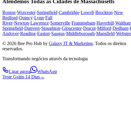
Atendemos Todas as Cidades de Massachusetts
Boston
·
Worcester
·
Springfield
·
Cambridge
·
Lowell
·
Brockton
·
New
Bedford
·
Quincy
·
Lynn
·
Fall
River
·
Newton
·
Lawrence
·
Somerville
·
Framingham
·
Haverhill
·
Waltha
Springfield
·
Danvers
·
Stoughton
·
Gloucester
·
Dracut
·
Milford
·
Dedham
·
Andover
·
Reading
·
Easton
·
Saugus
·
Middleborough
·
Mansfield
·
Webster
© 2026 Bee Pro Hub by
Galaxy IT & Marketing
.
Todos os direitos
reservados.
Transformando negócios através da tecnologia
Ligar agora
WhatsApp
Teste Grátis 14 Dias
→