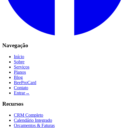
Navegação
Início
Sobre
Serviços
Planos
Blog
BeeProCard
Contato
Entrar
→
Recursos
CRM Completo
Calendário Integrado
Orçamentos & Faturas