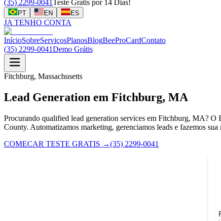
(35) 2299-0041
Teste Gratis por 14 Dias!
PT
EN
ES
JA TENHO CONTA
Início
Sobre
Serviços
Planos
Blog
BeeProCard
Contato
(35) 2299-0041
Demo Grátis
Fitchburg, Massachusetts
Lead Generation em Fitchburg, MA
Procurando qualified lead generation services em Fitchburg, MA? O 
County. Automatizamos marketing, gerenciamos leads e fazemos sua r
COMECAR TESTE GRATIS
→
(35) 2299-0041