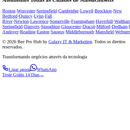
Boston
·
Worcester
·
Springfield
·
Cambridge
·
Lowell
·
Brockton
·
New
Bedford
·
Quincy
·
Lynn
·
Fall
River
·
Newton
·
Lawrence
·
Somerville
·
Framingham
·
Haverhill
·
Waltha
Springfield
·
Danvers
·
Stoughton
·
Gloucester
·
Dracut
·
Milford
·
Dedham
·
Andover
·
Reading
·
Easton
·
Saugus
·
Middleborough
·
Mansfield
·
Webster
© 2026 Bee Pro Hub by
Galaxy IT & Marketing
.
Todos os direitos
reservados.
Transformando negócios através da tecnologia
Ligar agora
WhatsApp
Teste Grátis 14 Dias
→