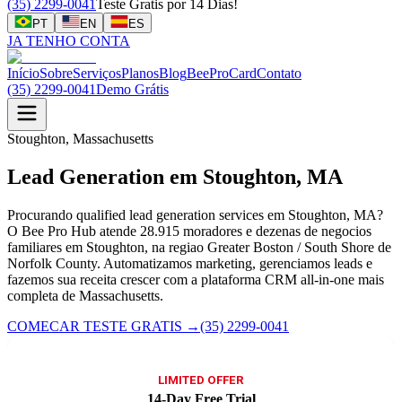
(35) 2299-0041
Teste Gratis por 14 Dias!
PT
EN
ES
JA TENHO CONTA
Início
Sobre
Serviços
Planos
Blog
BeeProCard
Contato
(35) 2299-0041
Demo Grátis
Stoughton, Massachusetts
Lead Generation em Stoughton, MA
Procurando qualified lead generation services em Stoughton, MA?
O Bee Pro Hub atende 28.915 moradores e dezenas de negocios
familiares em Stoughton, na regiao Greater Boston / South Shore de
Norfolk County. Automatizamos marketing, gerenciamos leads e
fazemos sua receita crescer com a plataforma CRM all-in-one mais
completa de Massachusetts.
COMECAR TESTE GRATIS
→
(35) 2299-0041