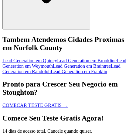
Tambem Atendemos Cidades Proximas
em Norfolk County
Lead Generation
em
Quincy
Lead Generation
em
Brookline
Lead
Generation
em
Weymouth
Lead Generation
em
Braintree
Lead
Generation
em
Randolph
Lead Generation
em
Franklin
Pronto para Crescer Seu Negocio em
Stoughton?
COMECAR TESTE GRATIS
→
Comece Seu Teste Gratis Agora!
14 dias de acesso total. Cancele quando quiser.