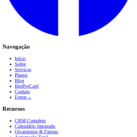
Navegação
Início
Sobre
Serviços
Planos
Blog
BeeProCard
Contato
Entrar
→
Recursos
CRM Completo
Calendário Integrado
Orçamentos & Faturas